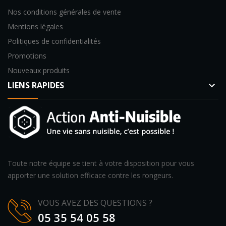
Nos conditions générales de vente
Mentions légales
Politiques de confidentialités
Promotions
Nouveaux produits
LIENS RAPIDES
keyboard_arrow_down
Toute notre équipe se tient à votre disposition pour vous
apporter une solution efficace contre les rongeurs.
VOUS AVEZ DES QUESTIONS ?
05 35 54 05 58