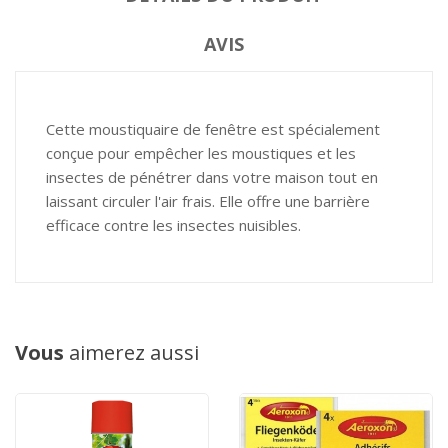
AVIS
Cette moustiquaire de fenêtre est spécialement
conçue pour empêcher les moustiques et les
L'Equipe d'Action Anti
insectes de pénétrer dans votre maison tout en
Nuisible sera en congés
laissant circuler l'air frais. Elle offre une barrière
jusqu'au 21 Aout inclus.
efficace contre les insectes nuisibles.
Vous pouvez tout de
même passer vos
commandes et nous les
traiterons dès notre
retour.
Vous
aimerez aussi
Merci d'avance pour
votre compréhension.