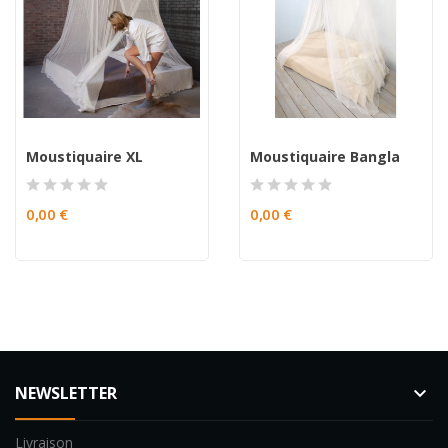
Moustiquaire XL
Moustiquaire Bangla
0,00 €
0,00 €
NEWSLETTER
keyboard_arrow_down
Livraison