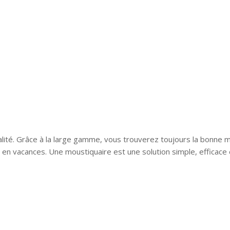
L'Equipe d'Action Anti Nuisible sera en congés jusqu'au 21
Aout inclus.
Vous pouvez tout de même passer vos commandes et nous
les traiterons dès notre retour.
Merci d'avance pour votre compréhension.
lité. Grâce à la large gamme, vous trouverez toujours la bonne 
n vacances. Une moustiquaire est une solution simple, efficace e