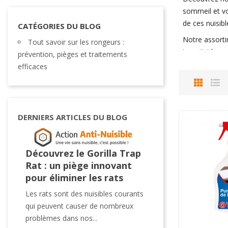
sommeil et vo
de ces nuisibl
CATÉGORIES DU BLOG
Notre assort
Tout savoir sur les rongeurs :
insecticides 
prévention, pièges et traitements
pour vous aide
efficaces
Les punaises 
solutions son
Pour des reco
DERNIERS ARTICLES DU BLOG
espace de vie
Découvrez le Gorilla Trap
Appâts pour Ra
Rat : un piège innovant
et Éliminez le
pour éliminer les rats
Indésirables a
Efficacité
Les rats sont des nuisibles courants
qui peuvent causer de nombreux
Les rats sont des nu
problèmes dans nos...
qui peuvent causer