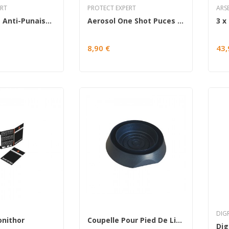
..
ERT
PROTECT EXPERT
ARS
Foudroyant Anti-Punaises De Lit
Aerosol One Shot Puces & Punaises De Lit
En lire plus
8,90 €
43,
DIG
nithor
Coupelle Pour Pied De Lit x 4