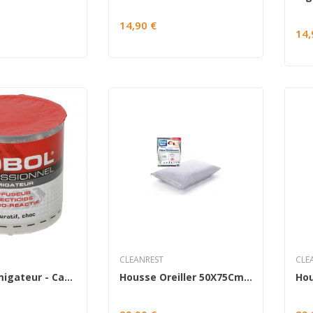
14,90 €
14,
L'Equipe d'Action Anti Nuisible sera en congés jusqu'au 21
Aout inclus.
Vous pouvez tout de même passer vos commandes et nous
les traiterons dès notre retour.
Merci d'avance pour votre compréhension.
CLEANREST
CLE
Dobol® Fumigateur - Capsule 10g
Housse Oreiller 50X75Cm. Cleanrest® Premium....