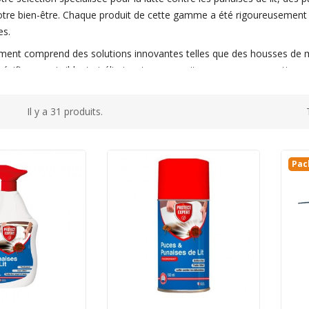
tre bien-être. Chaque produit de cette gamme a été rigoureusement 
es.
iment comprend des
solutions innovantes
telles que des housses de m
spécifiques qui ciblent et éliminent ces parasites sans compromettre
r à éviter de futures infestations.
de lit sont non seulement gênantes, mais elles peuvent également affe
Il y a 31 produits.
t conçues pour vous offrir une protection optimale tout en assurant 
mmandations adaptées à votre situation ou pour toute question, notr
 et assurons un sommeil paisible et sans perturbation.
Pac
ts : Attirez
s Rongeurs
vec
isibles courants
 de nombreux