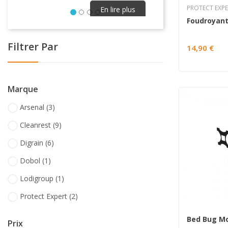
problèmes dans nos.
PROTECT EXP
En lire plus
Filtrer Par
14,90 €
Précédent
Marque
Arsenal
(3)
Cleanrest
(9)
Digrain
(6)
Dobol
(1)
Lodigroup
(1)
Protect Expert
(2)
Bed Bug Mo
Prix