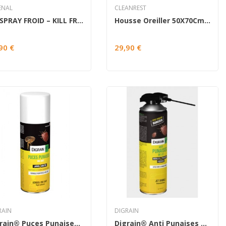
ENAL
CLEANREST
3 x SPRAY FROID – KILL FREEZE 500ML
Housse Oreiller 50X70Cm. Cleanrest® Premium....
90 €
29,90 €
RAIN
DIGRAIN
Digrain® Puces Punaises One Shot
Digrain® Anti Punaises De Lit 500Ml