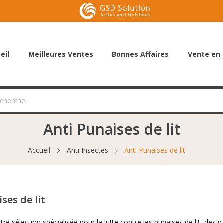
eil
Meilleures Ventes
Bonnes Affaires
Vente en 
Anti Punaises de lit
Accueil
Anti Insectes
Anti Punaises de lit
ses de lit
re sélection spécialisée pour la
lutte contre les punaises de lit
, des p