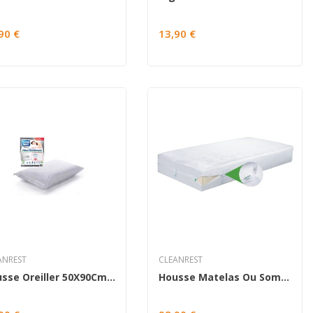
90 €
13,90 €
ANREST
CLEANREST
Housse Oreiller 50X90Cm. Cleanrest® Premium....
Housse Matelas Ou Sommier Queen 160x200