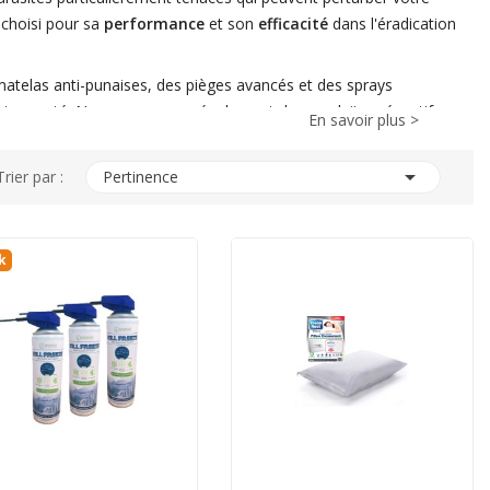
choisi pour sa
performance
et son
efficacité
dans l'éradication
atelas anti-punaises, des pièges avancés et des sprays
 votre santé. Nous proposons également des produits préventifs
En savoir plus >
cter la qualité de votre repos et de votre quotidien. Nos

Trier par :
Pertinence
la
sécurité
de votre environnement domestique.
e équipe est à votre disposition. Ensemble, protégeons votre
k