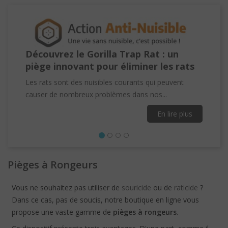
e Gorilla Trap Rat : un
Appâts pour Rats : 
ant pour éliminer les rats
les Rongeurs Indés
Efficacité
es nuisibles courants qui peuvent
reux problèmes dans nos...
Les rats sont des nuisible
causer de nombreux probl
En lire plus
Pièges à Rongeurs
Vous ne souhaitez pas utiliser de
souricide
ou de
raticide
?
Précédent
Dans ce cas, pas de soucis, notre boutique en ligne vous
propose une vaste gamme de
pièges à rongeurs
.