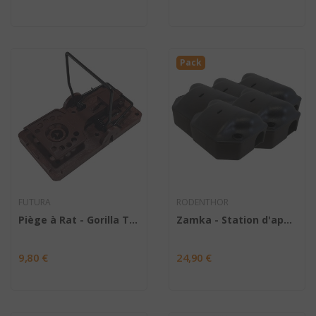
poids active le mécanisme qui se rabat sur lui et provoque sa
mort.
Pack
FUTURA
RODENTHOR
Piège à Rat - Gorilla Trap
Zamka - Station d'appâtage x 5
9,80 €
24,90 €