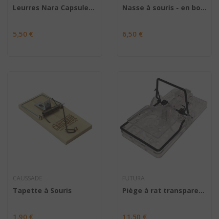
Leurres Nara Capsules appâts attractifs pour...
Nasse à souris - en bois FSC
5,50 €
6,50 €
CAUSSADE
FUTURA
Tapette à Souris
Piège à rat transparent - Gorilla Trap
1,90 €
11,50 €