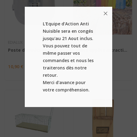
L'Equipe d'Action Anti
Nuisible sera en congés
jusqu'au 21 Aout inclus.
EDIALUX
FUTURA
Vous pouvez tout de
Poste d’appâtage pour souris transparente avec...
Blocs appâts attractifs Nara pour rongeurs
même passer vos
commandes et nous les
10,90 €
6,50 €
traiterons dès notre
retour.
Merci d'avance pour
votre compréhension.