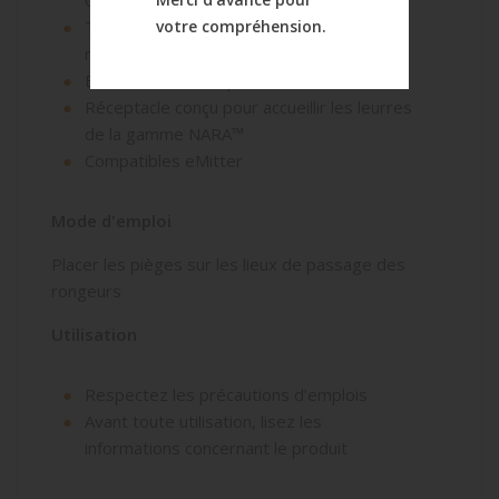
CE
votre compréhension.
Très haute robustesse grâce à des
matériaux de haute qualité
Elimination ultra-rapide et sans souffrance
Réceptacle conçu pour accueillir les leurres
de la gamme NARA™
Compatibles eMitter
Mode d'emploi
Placer les pièges sur les lieux de passage des
rongeurs
Utilisation
Respectez les précautions d’emplois
Avant toute utilisation, lisez les
informations concernant le produit