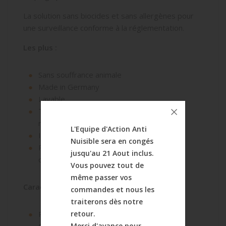
La solution sans biocides et sans allergènes pour
une surveillance conforme à la réglementation.
Les plus :
Sans souffrance animale
Made in Germany
Lavable
Très résistant aux intempéries Sans
matière active
L'Equipe d'Action Anti
Idéal lieux sensibles ( IAA)
Nuisible sera en congés
Peut être utilisé avec des attractifs Nara
jusqu'au 21 Aout inclus.
ou du beurre de cacahouètes, chocolat, ...
Vous pouvez tout de
même passer vos
Caractéristiques
commandes et nous les
traiterons dès notre
retour.
Premier piège à bénéficier du Marquage
Merci d'avance pour