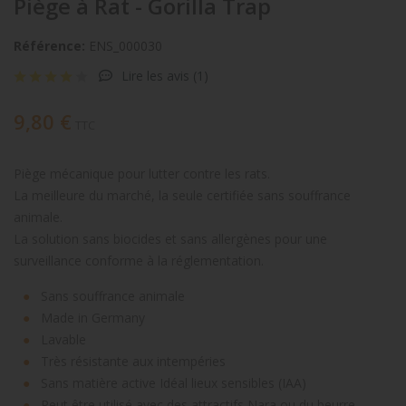
Piège à Rat - Gorilla Trap
Référence:
ENS_000030
Lire les avis (
1
)
9,80 €
TTC
Piège mécanique pour lutter contre les rats.
La meilleure du marché, la seule certifiée sans souffrance
animale.
La solution sans biocides et sans allergènes pour une
surveillance conforme à la réglementation.
Sans souffrance animale
Made in Germany
Lavable
Très résistante aux intempéries
Sans matière active Idéal lieux sensibles (IAA)
Peut être utilisé avec des attractifs Nara ou du beurre