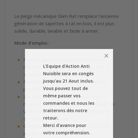
Le piège mécanique Slam Rat remplace l'ancienne
génération de tapettes à rat en bois, il est plus
solide, durable, lavable et facile à armer.
Mode d'emploi :
Fixer un appât (compatible appât Nara,
L'Equipe d'Action Anti
chocolat, beurre de cacahouètes, noix…)
Nuisible sera en congés
sur la réserve prévue à cet effet
jusqu'au 21 Aout inclus.
Remonter le ressort et le maintenir en
Vous pouvez tout de
position ouvert grâce au loquet
même passer vos
Les rats sont attirés par l’appât. En
commandes et nous les
montant sur la partie où se situe l’appât, ils
traiterons dès notre
vont décrocher le loquet et le ressort va
retour.
se rabattre sur le rat
Merci d'avance pour
Contrôler et remplacer régulièrement les
votre compréhension.
appâts afin qu’ils soient toujours