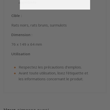
appétents
Cible :
Rats noirs, rats bruns, surmulots
Dimension :
76 x 149 x 64 mm
Utilisation
Respectez les précautions d’emplois.
Avant toute utilisation, lisez l’étiquette et
les informations concernant le produit.