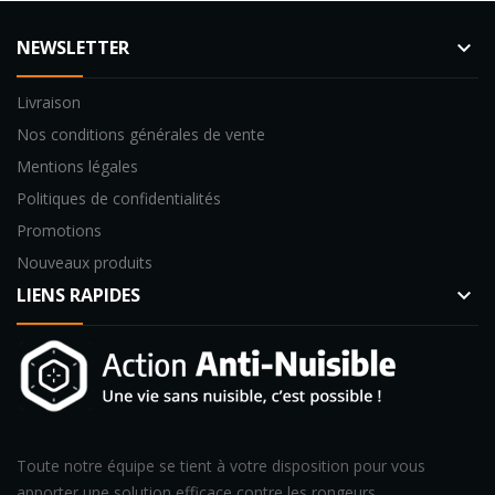
NEWSLETTER
keyboard_arrow_down
Livraison
Nos conditions générales de vente
Mentions légales
Politiques de confidentialités
Promotions
Nouveaux produits
LIENS RAPIDES
keyboard_arrow_down
Toute notre équipe se tient à votre disposition pour vous
apporter une solution efficace contre les rongeurs.