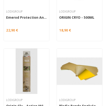
LODIGROUP
LODIGROUP
Emerod Protection Anti Rongeurs
ORIGIN CRYO - 500ML
22,90 €
18,90 €
LODIGROUP
LODIGROUP
Origin Glu - Action Mécanique Paralysante
Plodia Bande Engluée