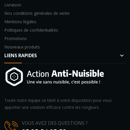
Livraison
Nos conditions générales de vente
Mentions légales
Politiques de confidentialités
Promotions
Nouveaux produits
LIENS RAPIDES
keyboard_arrow_down
Toute notre équipe se tient à votre disposition pour vous
apporter une solution efficace contre les rongeurs.
VOUS AVEZ DES QUESTIONS ?