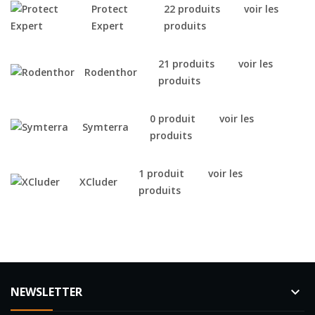
Protect
22 produits
voir les
Expert
produits
21 produits
voir les
Rodenthor
produits
0 produit
voir les
Symterra
produits
1 produit
voir les
XCluder
produits
NEWSLETTER
keyboard_arrow_down