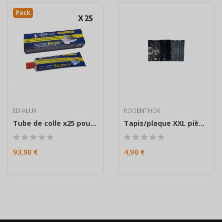
Pack
EDIALUX
RODENTHOR
Tube de colle x25 pour rat et souris anti-rongeurs
Tapis/plaque XXL piège à glu anti rats et...
93,90 €
4,90 €