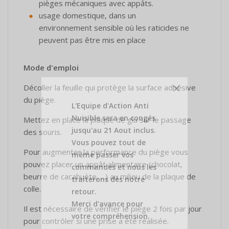
pièges mécaniques avec appâts.
usage domestique, dans un
environnement sensible où les raticides ne
peuvent pas être mis en place
Mode d'emploi
Décoller la feuille qui protège la surface adhésive
du piège.
L'Equipe d'Action Anti
Nuisible sera en congés
Mettez en place la plaque de glu sur le passage
jusqu'au 21 Aout inclus.
des souris.
Vous pouvez tout de
Pour augmenter la performance du piège vous
même passer vos
pouvez placer un appât alimentaire (chocolat,
commandes et nous les
beurre de cacahuète, ...) au milieu de la plaque de
traiterons dès notre
colle.
retour.
Merci d'avance pour
Il est nécessaire de vérifier le piège 2 fois par jour
votre compréhension.
pour contrôler si une prise a été réalisée.