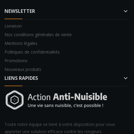
NEWSLETTER
keyboard_arrow_down
Livraison
Nos conditions générales de vente
Mentions légales
Politiques de confidentialités
Promotions
Nouveaux produits
LIENS RAPIDES
keyboard_arrow_down
Toute notre équipe se tient à votre disposition pour vous
apporter une solution efficace contre les rongeurs.