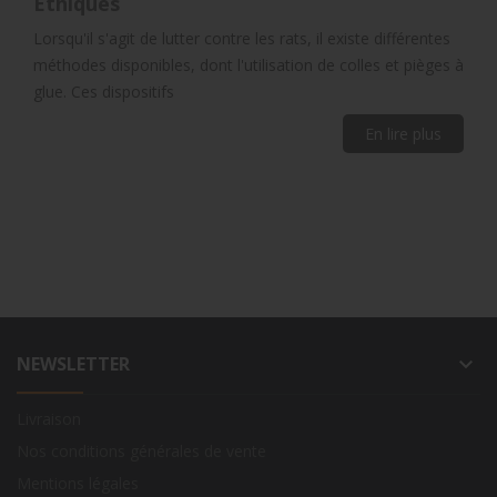
Éthiques
Lorsqu'il s'agit de lutter contre les rats, il existe différentes
méthodes disponibles, dont l'utilisation de colles et pièges à
glue. Ces dispositifs
En lire plus
NEWSLETTER
keyboard_arrow_down
Livraison
Nos conditions générales de vente
Mentions légales