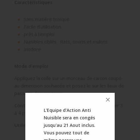
Caractéristiques
Sans matière toxique
Facile d'utilisation
prêt à l'emploi
Nuisibles ciblés : Rats, souris et mulots.
Inodore
Mode d'emploi
Appliquez la colle sur un morceau de carton coupé
au dimension souhaitée et posez le sur les lieux de
passage des rongeurs.
Contenance
: 1 tube de colle permet de réaliser 3
L'Equipe d'Action Anti
à 4 pièges englués de 20 X 30 cm.
Nuisible sera en congés
Utilisation
jusqu'au 21 Aout inclus.
Vous pouvez tout de