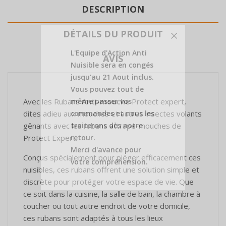
DESCRIPTION
DÉTAILS DU PRODUIT
L'Equipe d'Action Anti
AVIS
Nuisible sera en congés
jusqu'au 21 Aout inclus.
Vous pouvez tout de
même passer vos
Avec les Rubans
Anti-mouche
Protect expert,
commandes et nous les
dites adieu aux mouches et autres insectes volants
traiterons dès notre
gênants avec les rubans attrape-mouches de
retour.
Protect Expert.
Merci d'avance pour
Conçus spécialement pour piéger efficacement ces
votre compréhension.
nuisibles, ces rubans offrent une solution simple et
discrète pour protéger votre espace de vie. Que
ce soit dans la cuisine, la salle de bain, la chambre à
coucher ou tout autre endroit de votre domicile,
ces rubans sont adaptés à tous les lieux