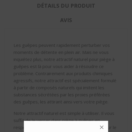
DÉTAILS DU PRODUIT
AVIS
Les guêpes peuvent rapidement perturber vos
moments de détente en plein air. Mais ne vous
inquiétez plus, notre attractif naturel pour piège à
guêpes est là pour vous aider à résoudre ce
problème. Contrairement aux produits chimiques
agressifs, notre attractif est spécialement formulé
à partir de composés naturels qui imitent les
substances sécrétées par les proies préférées
des guêpes, les attirant ainsi vers votre piège.
Notre attractif naturel est simple à utiliser. Il vous
suffit de le verser dans piège à guêpes en
respectant les conditions d'utilisations écrite sur le