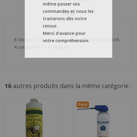
même passer vos
commandes et nous les
AVIS
traiterons dès notre
retour.
Merci d'avance pour
8 Stickers tue mouche avec insecticide et attractif,
votre compréhension.
4 coccinelles et 4 papillons
16
autres produits dans la même catégorie :
Pack