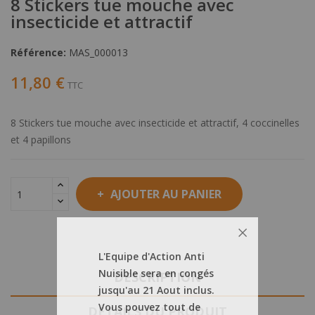
8 Stickers tue mouche avec
insecticide et attractif
Référence:
MAS_000013
11,80 €
TTC
8 Stickers tue mouche avec insecticide et attractif, 4 coccinelles
et 4 papillons
AJOUTER AU PANIER
L'Equipe d'Action Anti
Nuisible sera en congés
DESCRIPTION
jusqu'au 21 Aout inclus.
Vous pouvez tout de
DÉTAILS DU PRODUIT