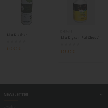
DIGRAIN
12 x Diathor
12 x Digrain Pal Choc / Flacon De 500Ml "En Étui"
149,90 €
178,80 €
NEWSLETTER
keyboard_arrow_down
Livraison