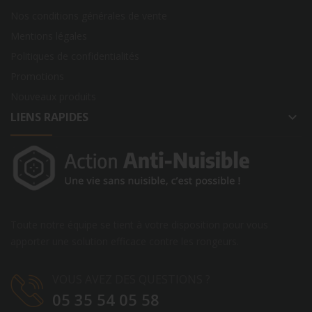
Nos conditions générales de vente
Mentions légales
Politiques de confidentialités
Promotions
Nouveaux produits
LIENS RAPIDES
keyboard_arrow_down
Toute notre équipe se tient à votre disposition pour vous
apporter une solution efficace contre les rongeurs.
VOUS AVEZ DES QUESTIONS ?
05 35 54 05 58