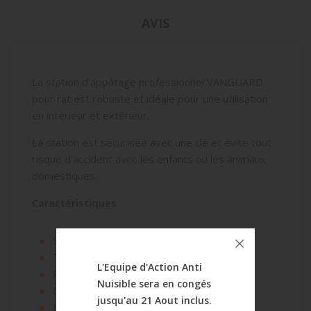
AVIS
La station d'appâtage professionnel VANGUARD
pour rat est robuste et idéale pour une utilisation
en intérieur et extérieur.
La station est sécurisée avec une clé et évite tout
risque d'accident avec les enfants ou les animaux
domestiques.
Caractéristiques
Station d'appâtage PROFESSIONNEL
Très efficace
L'Equipe d'Action Anti
Robuste et Sécurisée
Nuisible sera en congés
Dimensions : 130x330x230 Mm
jusqu'au 21 Aout inclus.
Diamètre Du Trou : 75 Mm