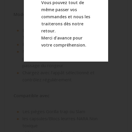
Vous pouvez tout de
même passer vos
Mode d'emploi
commandes et nous les
traiterons dès notre
En extérieur : Placez un poste tous les 8 à
retour.
15 mètres
Merci d'avance pour
En intérieur : Tous les 8 à 10 mètres
votre compréhension.
Ne pas hésitez à changer la station de
place en privilégiant les couloirs de
passage du rongeur
Chargez avec l’appât sélectionné et
contrôlez régulièrement
Compatible avec
Les pièges Gorilla trap ou Slam
les capsules/Blocs leurres NARA Non
toxique