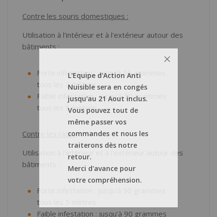
Contre les souris domestiques :
Utilisation à l'intérieur et à l'extérieur autour des
bâtiments :
Forte infestation : jusqu’à 50 grammes
L'Equipe d'Action Anti
tous les 2 mètres.
Nuisible sera en congés
Faible infestation : jusqu’à 50 grammes
jusqu'au 21 Aout inclus.
tous les 5 mètres
Vous pouvez tout de
même passer vos
commandes et nous les
Contre les rats :
traiterons dès notre
Utilisation à l'intérieur et à l'extérieur autour des
retour.
bâtiments :
Merci d'avance pour
votre compréhension.
Forte infestation : jusqu’à 90 grammes
tous les 5 mètres
Faible infestation : jusqu’à 90 grammes