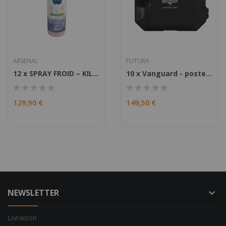
ARSENAL
FUTURA
12 x SPRAY FROID – KILL FREEZE 500ML
10 x Vanguard - poste d’appâtage pour rats
129,90 €
149,50 €
NEWSLETTER
keyboard_arrow_down
Livraison