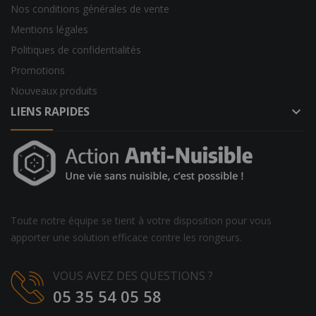
Nos conditions générales de vente
Mentions légales
Politiques de confidentialités
Promotions
Nouveaux produits
LIENS RAPIDES
keyboard_arrow_down
Toute notre équipe se tient à votre disposition pour vous
apporter une solution efficace contre les rongeurs.
VOUS AVEZ DES QUESTIONS ?
05 35 54 05 58