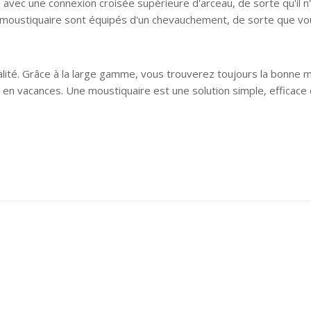
vec une connexion croisée supérieure d'arceau, de sorte qu'il n'y 
 la moustiquaire sont équipés d'un chevauchement, de sorte que v
lité. Grâce à la large gamme, vous trouverez toujours la bonne 
n vacances. Une moustiquaire est une solution simple, efficace e
L'Equipe d'Action Anti Nuisible sera en congés jusqu'au 21
Aout inclus.
Vous pouvez tout de même passer vos commandes et nous
les traiterons dès notre retour.
Merci d'avance pour votre compréhension.