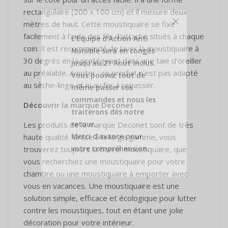
rectangulaire (200 x 100 cm) et il mesure deux
mètres de haut. Cette moustiquaire se fixe
facilement à l'aide des fils d'attache situés à chaque
L'Equipe d'Action Anti
coin. Il est recommandé de laver la moustiquaire à
Nuisible sera en congés
30 degrés en la protégeant dans une taie d'oreiller
jusqu'au 21 Aout inclus.
au préalable. A noter : ce produit n'est pas adapté
Vous pouvez tout de
au sèche-linge et ni au fer à repasser.
même passer vos
commandes et nous les
Découvrir la marque Deconet
traiterons dès notre
retour.
Les produits de la marque Deconet sont de très
Merci d'avance pour
haute qualité. Grâce à la large gamme, vous
votre compréhension.
trouverez toujours la bonne moustiquaire, que
vous recherchiez une moustiquaire pour votre
chambre ou une moustiquaire à emporter avec
vous en vacances. Une moustiquaire est une
solution simple, efficace et écologique pour lutter
contre les moustiques, tout en étant une jolie
décoration pour votre intérieur.