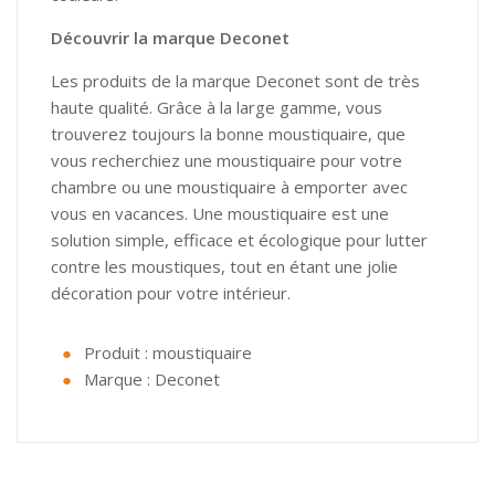
Nuisible sera en congés
Découvrir la marque Deconet
jusqu'au 21 Aout inclus.
Vous pouvez tout de
Les produits de la marque Deconet sont de très
même passer vos
haute qualité. Grâce à la large gamme, vous
commandes et nous les
trouverez toujours la bonne moustiquaire, que
traiterons dès notre
vous recherchiez une moustiquaire pour votre
retour.
chambre ou une moustiquaire à emporter avec
Merci d'avance pour
vous en vacances. Une moustiquaire est une
votre compréhension.
solution simple, efficace et écologique pour lutter
contre les moustiques, tout en étant une jolie
décoration pour votre intérieur.
Produit : moustiquaire
Marque : Deconet