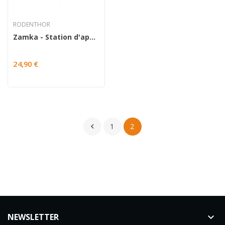
RODENTHOR
Zamka - Station d'appâtage x 5
24,90 €
1
2

NEWSLETTER
keyboard_arrow_down