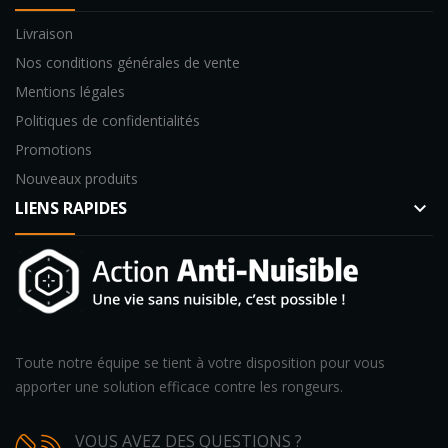
Livraison
Nos conditions générales de vente
Mentions légales
Politiques de confidentialités
Promotions
Nouveaux produits
LIENS RAPIDES
keyboard_arrow_down
Toute notre équipe se tient à votre disposition pour vous
apporter une solution efficace contre les rongeurs.
VOUS AVEZ DES QUESTIONS ?