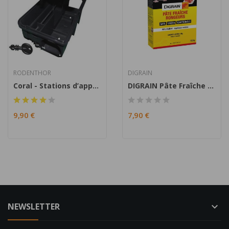
RODENTHOR
DIGRAIN
Coral - Stations d’appâtage compacte rats et...
DIGRAIN Pâte Fraîche Rongeurs 150g
9,90 €
7,90 €
NEWSLETTER
keyboard_arrow_down