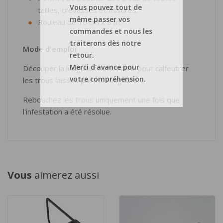
Vous pouvez tout de
tailles, crevasses et fissures.
même passer vos
Rouleau de 10 cm x 3 m.
commandes et nous les
traiterons dès notre
Mode d'emploi
retour.
Merci d'avance pour
Découper la longueur nécessaire pour calfeutrer
votre compréhension.
les trous laissés par les rougeurs
Rebouchez les trous uniquement une fois que
l'infestation a été résolue.
Vous
aimerez aussi