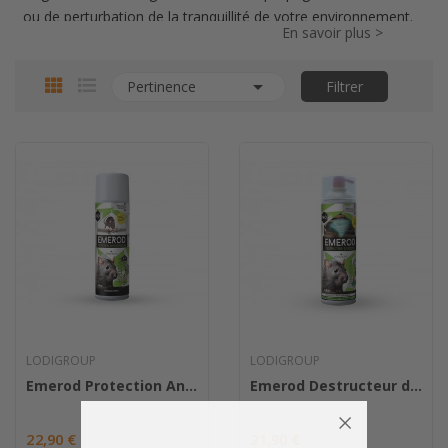
ou de perturbation de la tranquillité de votre environnement.
En savoir plus >
Heureusement, les répulsifs rats *offrent une solution
efficace et naturelle* pour éloigner ces nuisibles indésirables.

Pertinence
Filtrer
Utilisation simple et pratique :
Les répulsifs rats sont
disponibles sous différentes formes, notamment des sprays,
des granulés, des ultrasons et des dispositifs électroniques.
Vous pouvez les appliquer facilement dans les zones à risque,
comme les jardins, les greniers, les garages et les entrepôts,
afin de créer une barrière dissuasive contre les rats.
Action répulsive efficace :
Les répulsifs rats utilisent des
ingrédients actifs spécifiques pour dégager des odeurs ou des
sensations désagréables pour les rongeurs. Ces stimuli
indésirables les dissuadent de s'approcher de votre espace,
les encourageant à chercher un autre endroit pour s'installer.
LODIGROUP
LODIGROUP
Vous pouvez ainsi prévenir les infestations et protéger vos
Emerod Protection Anti Rongeurs
Emerod Destructeur d’odeurs
biens.
Alternative respectueuse de l'environnement
22,90 €
21,90 €