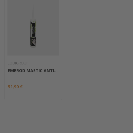
En choisissant les répulsifs rats, vous optez pour une
méthode de dissuasion sûre, efficace et respectueuse de
l'environnement pour protéger votre espace des rats.
Découvrez notre gamme de répulsifs rats et assurez-vous
une tranquillité d'esprit en créant une barrière dissuasive
contre ces rongeurs indésirables.
LODIGROUP
EMEROD MASTIC ANTI-RONGEURS
31,90 €