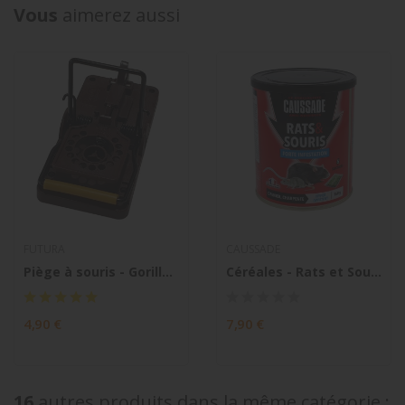
Vous
aimerez aussi
FUTURA
CAUSSADE
Piège à souris - Gorilla Trap
Céréales - Rats et Souris - Forte infestation
4,90 €
7,90 €
16
autres produits dans la même catégorie :