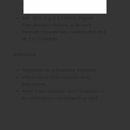
distance minimale séparant deux stations
dot être de 1 à 2 mètres.
Rat : 50 à 75 g (2 à 3 blocs) d'appât.
Pour plusieurs stations, la distance
minimale séparant deux stations doit être
de 5 à 10 mètres.
Utilisation
Respectez les précautions d’emplois.
Utilisez les produits biocides avec
précautions.
Avant toute utilisation, lisez l’étiquette et
les informations concernant le produit.