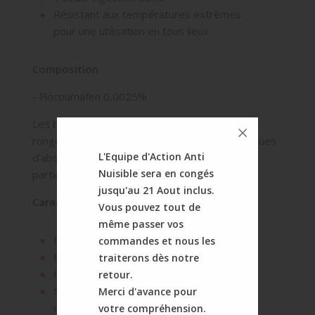
Résistant aux températures extrêmes
pour une utilisation en tous lieux
Composition
- Flocoumafen 0,0025%
Les blocs contiennent un amérisant auquel les
rongeurs sont insensibles pour réduire les risques
L'Equipe d'Action Anti
d’absorption accidentelle par l’homme et en
Nuisible sera en congés
particulier les enfants.
jusqu'au 21 Aout inclus.
Caractéristiques
Vous pouvez tout de
même passer vos
Boîte de 300g (soit 12 blocs de 25g)
commandes et nous les
Efficace
traiterons dès notre
Utilisation intérieure et extérieure
retour.
Souris : 25 g (1 bloc) d'appât par station
Merci d'avance pour
d'appât. Pour plusieurs stations, la
votre compréhension.