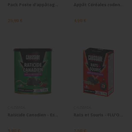
Pack Poste d'appâtage Coral x 3 + Appât pâte...
Appât Céréales rodenticide Ratoxyl Extra 150g...
29,90 €
4,90 €
CAUSSADE
CAUSSADE
Raticide Canadien - Espèces Résistantes
Rats et Souris - FLU'OPERATS PAT Espèces...
9,90 €
7,50 €