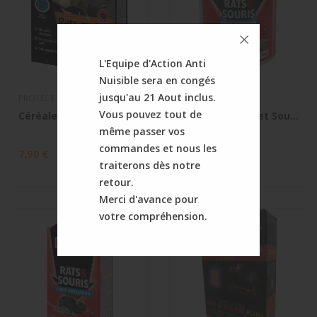
L'Equipe d'Action Anti
Nuisible sera en congés
jusqu'au 21 Aout inclus.
PROTECT EXPERT
CAUSSADE
Vous pouvez tout de
Céréales - Rats, Mulots et Campagnols
Céréales - Rats et Souris - Forte infestation
même passer vos
commandes et nous les
7,90 €
7,90 €
traiterons dès notre
retour.
Merci d'avance pour
votre compréhension.