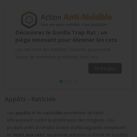
Gorilla Trap Rat : un
Appâts pour Rats : At
t pour éliminer les rats
les Rongeurs Indésir
Efficacité
nuisibles courants qui peuvent
x problèmes dans nos...
Les rats sont des nuisibles c
causer de nombreux problème
En lire plus
Appâts - Raticide
Les
appâts
et les
raticides
permettent de lutter
Précédent
efficacement contre la prolifération des rongeurs. Ces
produits prêts à l'emploi à base d'anticoagulants remplacent
la "
mort aux rats
" qui prenait autrefois la forme de poudres